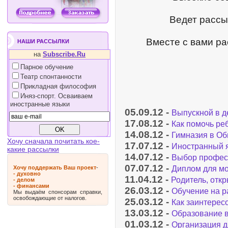
Ведет рассы
Вместе с вами р
НАШИ РАССЫЛКИ
на
Subscribe.Ru
Парное обучение
Театр спонтанности
Прикладная философия
Иняз-спорт. Осваиваем
иностранные языки
05.09.12 -
Выпускной в д
17.08.12 -
Как помочь ре
14.08.12 -
Гимназия в Об
Хочу сначала почитать кое-
17.07.12 -
Иностранный я
какие рассылки
14.07.12 -
Выбор професс
07.07.12 -
Диплом для мо
Хочу поддержать Ваш проект
-
- духовно
11.04.12 -
Родитель, отк
- делом
- финансами
26.03.12 -
Обучение на р
Мы выдаём спонсорам справки,
освобождающие от налогов.
25.03.12 -
Как заинтерес
13.03.12 -
Образование 
01.03.12 -
Организация д